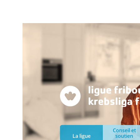
Conseil et
La ligue
soutien