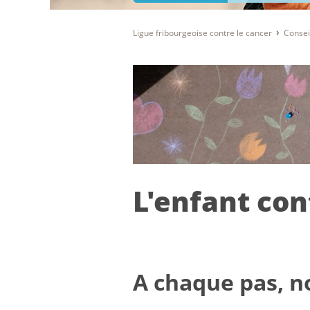
Ligue fribourgeoise contre le cancer
Consei
L'enfant con
A chaque pas, n