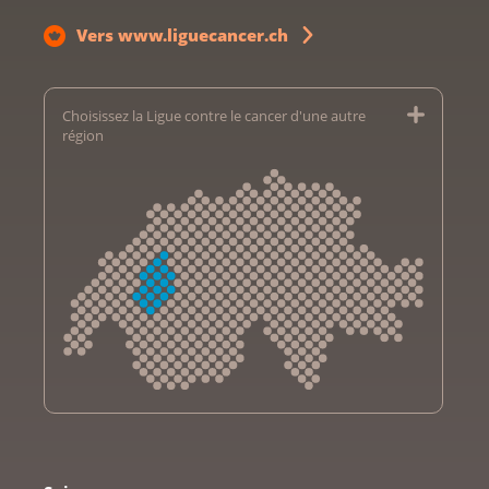
Vers www.liguecancer.ch
Choisissez la Ligue contre le cancer d'une autre
région
Krebsliga Aargau
Krebsliga beider Basel