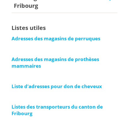
Fribourg
Dr
Hinde Benchaa
Médecin cheffe de clinique adjointe en oncologie
Listes utiles
HFR Fribourg - Hôpital cantonal
1708 Fribourg
Adresses des magasins de perruques
Dr
François Volery
Médecin chef de clinique adjoint en oncologie
Adresses des magasins de prothèses
HFR Fribourg - Hôpital cantonal
mammaires
1708 Fribourg
Dr
Marc Küng
Médecin adjoint en oncologie
Liste d'adresses pour don de cheveux
HFR Fribourg - Hôpital cantonal
1708 Fribourg
Listes des transporteurs du canton de
Dr
Vérène Dougoud
Fribourg
Médecin adjointe en oncologie
HFR Fribourg - Hôpital cantonal
1708 Fribourg