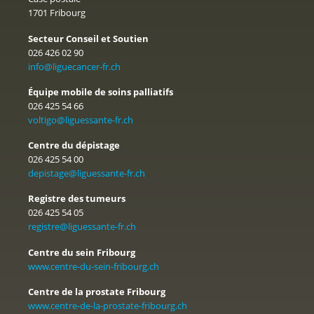
HFR Fribourg - Hôpital cantonal
1701 Fribourg
1708 Fribourg
Secteur Conseil et Soutien
026 426 02 90
info@liguecancer-fr.ch
Équipe mobile de soins palliatifs
026 425 54 66
voltigo@liguessante-fr.ch
Centre du dépistage
026 425 54 00
depistage@liguessante-fr.ch
Registre des tumeurs
026 425 54 05
registre@liguessante-fr.ch
Centre du sein Fribourg
www.centre-du-sein-fribourg.ch
Centre de la prostate Fribourg
www.centre-de-la-prostate-fribourg.ch