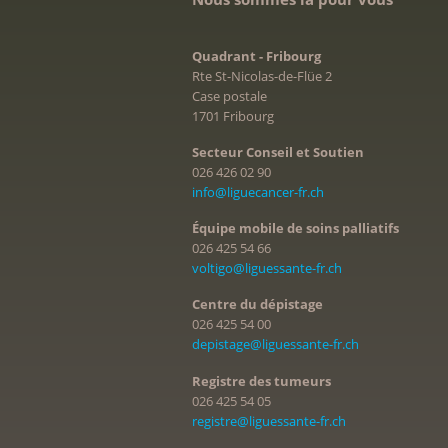
Quadrant - Fribourg
Rte St-Nicolas-de-Flüe 2
Case postale
1701 Fribourg
Secteur Conseil et Soutien
026 426 02 90
info@liguecancer-fr.ch
Équipe mobile de soins palliatifs
026 425 54 66
voltigo@liguessante-fr.ch
Centre du dépistage
026 425 54 00
depistage@liguessante-fr.ch
Registre des tumeurs
026 425 54 05
registre@liguessante-fr.ch