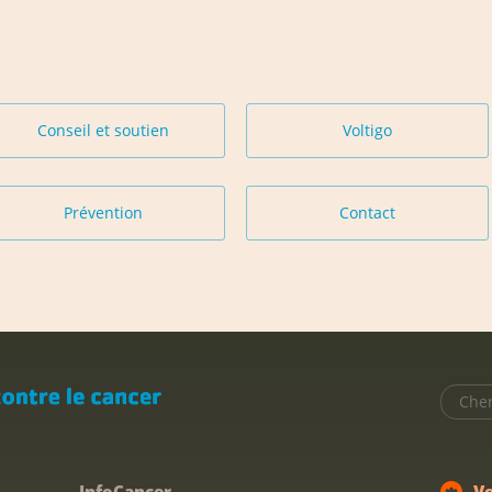
Conseil et soutien
Voltigo
Prévention
Contact
InfoCancer
V