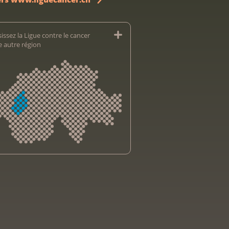
issez la Ligue contre le cancer
e autre région
sliga Aargau
sliga beider Basel
e bernoise contre le cancer
e fribourgeoise contre le cancer
e genevoise contre le cancer