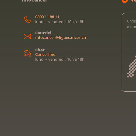
0800 11 88 11
Chois
lundi – vendredi : 10h à 18h
d'un
Courriel
infocancer@liguecancer.ch
Chat
Cancerline
lundi – vendredi : 10h à 18h
Kreb
Kreb
Ligu
Ligu
Ligu