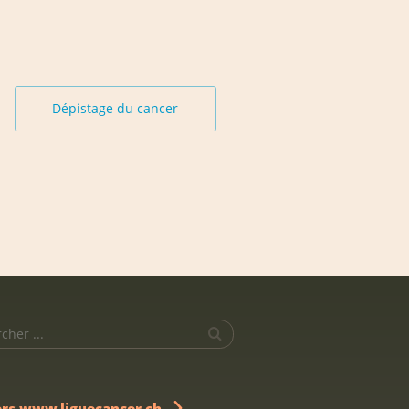
Dépistage du cancer
ers www.liguecancer.ch