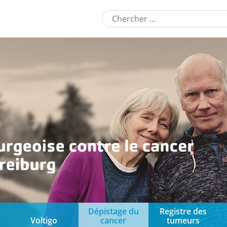
Dépistage du
Registre des
Voltigo
cancer
tumeurs