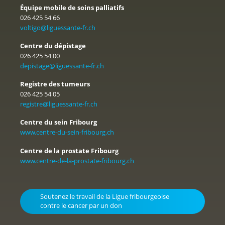
Équipe mobile de soins palliatifs
026 425 54 66
voltigo@liguessante-fr.ch
Centre du dépistage
026 425 54 00
depistage@liguessante-fr.ch
Registre des tumeurs
026 425 54 05
registre@liguessante-fr.ch
Centre du sein Fribourg
www.centre-du-sein-fribourg.ch
Centre de la prostate Fribourg
www.centre-de-la-prostate-fribourg.ch
Soutenez le travail de la Ligue fribourgeoise
contre le cancer par un don