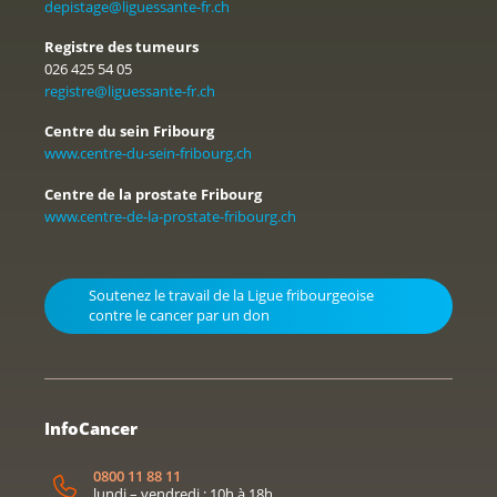
depistage@liguessante-fr.ch
Registre des tumeurs
026 425 54 05
registre@liguessante-fr.ch
Centre du sein Fribourg
www.centre-du-sein-fribourg.ch
Centre de la prostate Fribourg
www.centre-de-la-prostate-fribourg.ch
Soutenez le travail de la Ligue fribourgeoise
contre le cancer par un don
InfoCancer
0800 11 88 11
lundi – vendredi : 10h à 18h